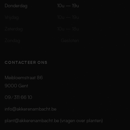
Donderdag
10u — 19u
Vrijdag
10u — 19u
Zaterdag
10u — 18u
Zondag
Gesloten
CONTACTEER ONS
Meibloemstraat 86
9000
Gent
09 ⁄ 311 66 10
info@akkerenambacht.be
plant@akkerenambacht.be
(vragen over planten)