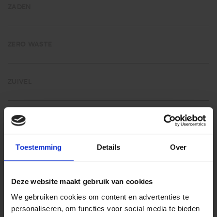
ZADEN
ZERO WASTE
ZUIVEL
Toestemming
Details
Over
DE ZWALUW
Deze website maakt gebruik van cookies
Droge worst BIO
We gebruiken cookies om content en advertenties te
personaliseren, om functies voor social media te bieden
De vaste klanten weten het al, voor de droge worsten van