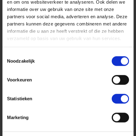
en om ons websiteverkeer te analyseren. Ook delen we
De Zwaluw staat er soms een wachtrij! Geen chemische
informatie over uw gebruik van onze site met onze
troep of onverantwoord vlees, maar een echt droog
partners voor social media, adverteren en analyse. Deze
endeken!
partners kunnen deze gegevens combineren met andere
informatie die u aan ze heeft verstrekt of die ze hebben
verzameld op basis van uw gebruik van hun services.
Toestemmingsselectie
Noodzakelijk
Voorkeuren
MONSIEUR BOUDIN
Boudin pensen
Statistieken
Monsieur Boudin kiest voor zijn boudins heel bewust
voor
(h)eerlijk én kwaliteitsvol Brasvar-varkensvlees
.
Marketing
Deze varkens worden duurzaam en antibiotica-vrij
gekweekt in Nevele (Oost-Vlaanderen)