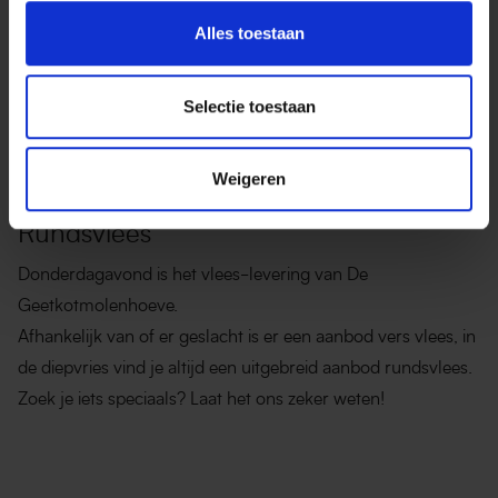
Alles toestaan
Selectie toestaan
Weigeren
LE CARL
Rundsvlees
Donderdagavond is het vlees-levering van De
Geetkotmolenhoeve.
Afhankelijk van of er geslacht is er een aanbod vers vlees, in
de diepvries vind je altijd een uitgebreid aanbod rundsvlees.
Zoek je iets speciaals? Laat het ons zeker weten!