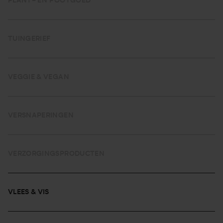
PLANT- EN POOTGOED
TUINGERIEF
VEGGIE & VEGAN
VERSNAPERINGEN
VERZORGINGSPRODUCTEN
VLEES & VIS