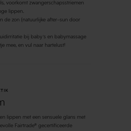
els, voorkomt zwangerschapsstriemen
ge lippen.
 de zon (natuurlijke after-sun door
idirritatie bij baby’s en babymassage
je mee, en vul naar hartelust!
TIK
m
en lippen met een sensuele glans met
volle Fairtrade® gecertificeerde