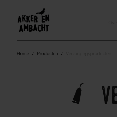
Ove
Home
/
Producten
/
Verzorgingsproducten
v