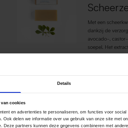
Scheerz
Met een scheerkw
dankzij de verzor
avocado-, castor-
soepel. Het extra
ontstekingsremme
brandnetel werkt 
doorbloeding.
Vlak voor de zee
Details
larixhydrolaat doo
zuiverende en ka
 van cookies
het heeft een heer
ent en advertenties te personaliseren, om functies voor social
naar ceder, eucal
. Ook delen we informatie over uw gebruik van onze site met on
e. Deze partners kunnen deze gegevens combineren met andere i