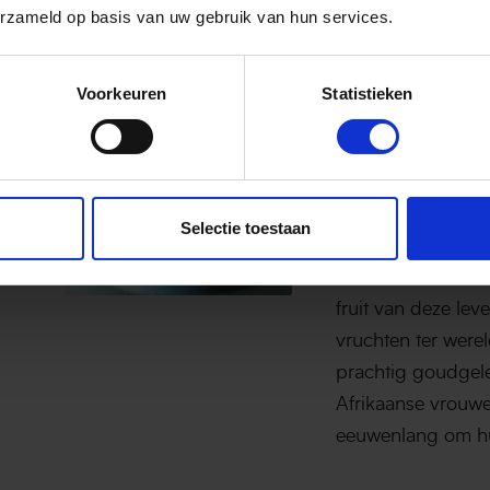
erzameld op basis van uw gebruik van hun services.
Voorkeuren
Statistieken
CHERY FASO
Baobab o
Baobab olie (Adan
Selectie toestaan
wonderolie afkom
ook wel 'Tree of L
fruit van deze l
vruchten ter werel
prachtig goudgel
Afrikaanse vrouwe
eeuwenlang om hun