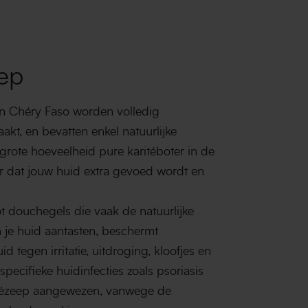
eep
n Chéry Faso worden volledig
kt, en bevatten enkel natuurlijke
grote hoeveelheid pure karitéboter in de
r dat jouw huid extra gevoed wordt en
ot douchegels die vaak de natuurlijke
je huid aantasten, beschermt
d tegen irritatie, uitdroging, kloofjes en
pecifieke huidinfecties zoals psoriasis
itézeep aangewezen, vanwege de