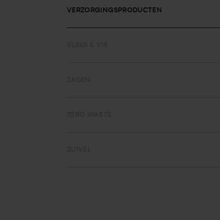
VERZORGINGSPRODUCTEN
VLEES & VIS
ZADEN
ZERO WASTE
ZUIVEL