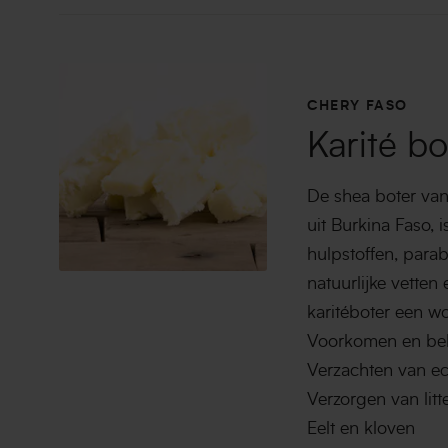
CHERY FASO
Karité bo
De shea boter van
uit Burkina Faso, 
hulpstoffen, para
natuurlijke vette
karitéboter een 
Voorkomen en beha
Verzachten van e
Verzorgen van litt
Eelt en kloven