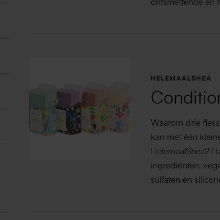
ontsmettende en 
N
HELEMAALSHEA
Conditio
Waarom drie fless
kan met één klein
HelemaalShea? Ha
ingrediënten, vegan
sulfaten en silicon