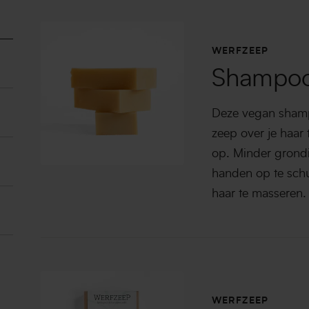
WERFZEEP
Shampoo
Deze vegan shampo
zeep over je haar t
op. Minder grondi
handen op te schu
haar te masseren.
WERFZEEP