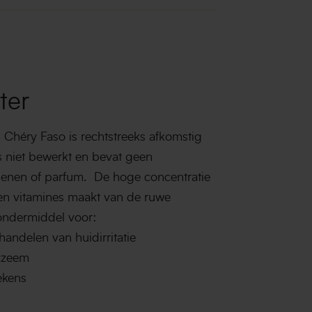
ter
 Chéry Faso is rechtstreeks afkomstig
is niet bewerkt en bevat geen
benen of parfum. De hoge concentratie
n en vitamines maakt van de ruwe
wondermiddel voor:
ndelen van huidirritatie
czeem
ekens