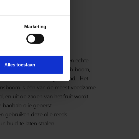
Marketing
lie
sonia Digitata Seed Oil) is een echte
Alles toestaan
stig van de imposante baobab boom,
ife' of 'Arbre a Palabre' genoemd. Het
evensboom is één van de meest voedzame
d, en uit de zaden van het fruit wordt
e baobab olie geperst.
n gebruiken deze olie reeds
 huid te laten stralen.