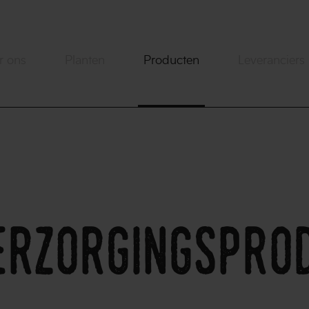
r ons
Planten
Producten
Leveranciers
erzorgingspro