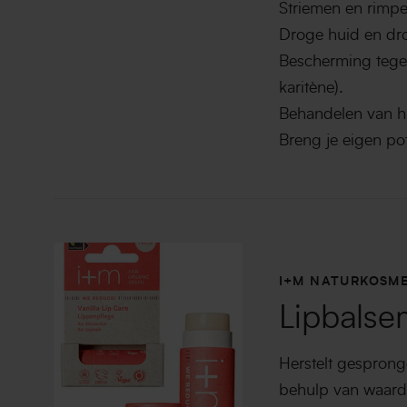
Striemen en rimp
Droge huid en dro
Bescherming tegen
karitène).
Behandelen van hu
Breng je eigen pot
I+M NATURKOSME
Lipbalse
Herstelt gesprong
behulp van waarde