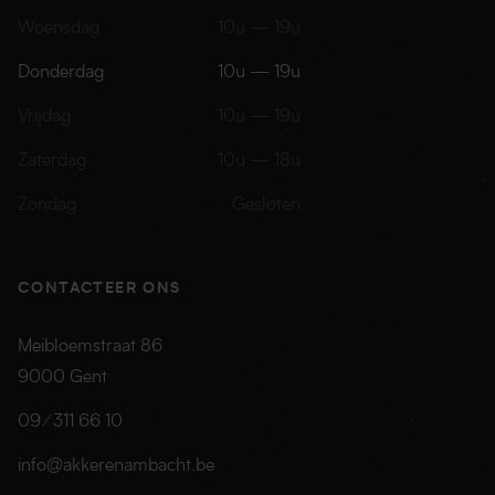
Woensdag
10u — 19u
Donderdag
10u — 19u
Vrijdag
10u — 19u
Zaterdag
10u — 18u
Zondag
Gesloten
CONTACTEER ONS
Meibloemstraat 86
9000
Gent
09 ⁄ 311 66 10
info@akkerenambacht.be