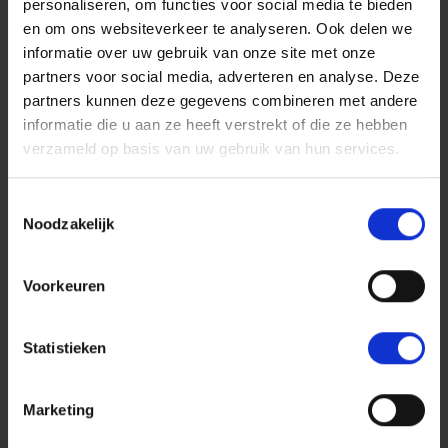
personaliseren, om functies voor social media te bieden
en om ons websiteverkeer te analyseren. Ook delen we
informatie over uw gebruik van onze site met onze
partners voor social media, adverteren en analyse. Deze
KOPERSPOREN
partners kunnen deze gegevens combineren met andere
Koperen tuingereedschap
informatie die u aan ze heeft verstrekt of die ze hebben
Bronzen tuingereedschap is van nature beter. Het werkt
verzameld op basis van uw gebruik van hun services.
gemakkelijk, roest niet, en blijft langer scherp. Bovendien is
het beter voor de grond. Als je het gebruikt komen er fijne
Toestemmingsselectie
Noodzakelijk
koperdeeltjes vrij, die als sporenelement weer opgenomen
kunnen worden door de planten. Tuinieren met bronzen
Voorkeuren
tuingereedschap is een verademing en het is plezierig om er
mee te werken, je voelt gewoon minder weerstand en dat is
beter voor jou en de bodem. Bovendien gaat het
Statistieken
gereedschap bij normaal gebruik generaties mee.
Marketing