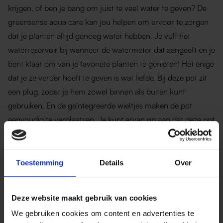
krijgen, of ben je bang om juist te veel water te geven? De
greensense aqua care kan jou helpen om ervoor te zorgen
dat je planten altijd genoeg water hebben. Je vult het
waterreservoir bij wanneer de watermeter dat aangeeft en je
bent klaar om van je favoriete planten te genieten! Het enige
dat je ze verder hoeft te geven is wat liefde. Bij deze pot zit
een plug, zodat je hem zowel binnen als buiten kunt
gebruiken. En de geïntegreerde wieltjes maken de pot
eenvoudig te verplaatsen. Je kunt ervan op aan dat deze pot
met liefde voor natuur is gemaakt. Zo is hij gemaakt van
gerecycled plastic, geproduceerd met windenergie van onze
eigen windmolen en ook nog eens volledig recyclebaar.
Toestemming
Details
Over
Deze website maakt gebruik van cookies
We gebruiken cookies om content en advertenties te