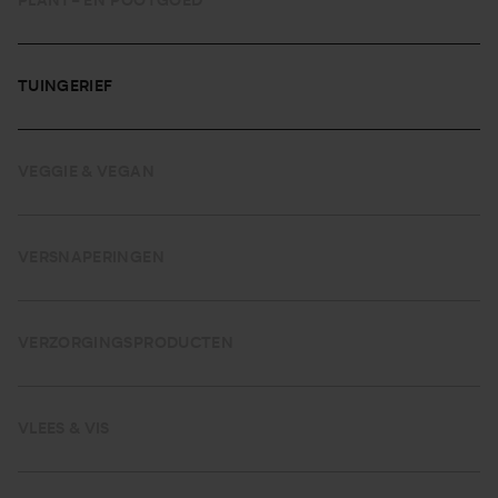
PLANT- EN POOTGOED
TUINGERIEF
VEGGIE & VEGAN
VERSNAPERINGEN
VERZORGINGSPRODUCTEN
VLEES & VIS