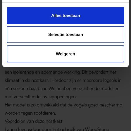
Alles toestaan
Selectie toestaan
WOONDSTONE
Nestkasten uit houtbeton
Weigeren
Deze nestkasten zijn gemaakt van het duurzame materiaal
houtbeton. Naast dat dit materiaal lang meegaat, heeft het
een isolerende en ademende werking. Dit bevordert het
klimaat in de nestkast. Hierdoor zijn er meerdere legsels in
één seizoen haalbaar. We hebben verschillende modellen
met verschillende invliegopeningen
Het model is zo ontwikkeld dat de vogels goed beschermd
worden tegen roofdieren.
Voordelen van deze nestkast:
Lange levensduur door het gebruik van WoodStone