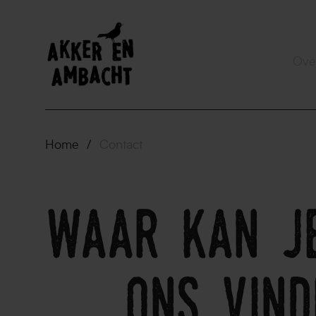
Ove
Home
/
Contact
waar kan j
ons vin