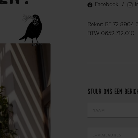
Facebook
/
I
Reknr: BE 72 8904 
BTW 0652.712.010
stuur ons een beric