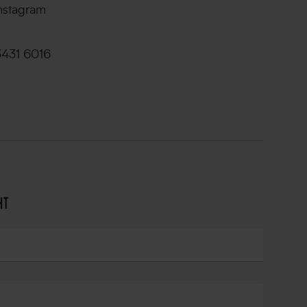
nstagram
3431 6016
ht