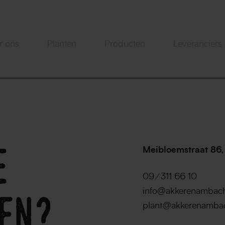
r ons
Planten
Producten
Leveranciers
e
Meibloemstraat 86
den?
09 ⁄ 311 66 10
info@akkerenambach
plant@akkerenamba