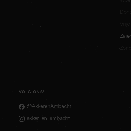
Woe
Don
Vrij
Zate
Zon
VOLG ONS!
@AkkerenAmbacht
akker_en_ambacht