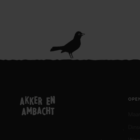
OPE
Maa
Dins