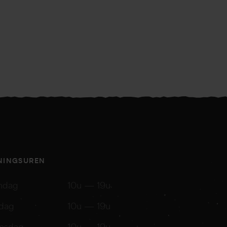
NINGSUREN
ndag
10u — 19u
dag
10u — 19u