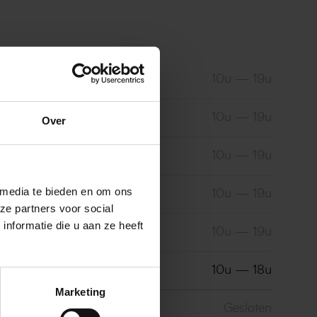
10u — 19u
10u — 19u
Over
10u — 19u
 media te bieden en om ons
10u — 19u
ze partners voor social
nformatie die u aan ze heeft
10u — 19u
10u — 18u
Marketing
Gesloten